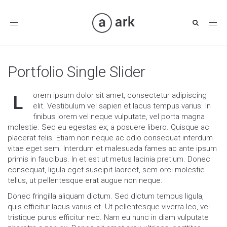
Toggle
navigation
Portfolio Single Slider
orem ipsum dolor sit amet, consectetur adipiscing
L
elit. Vestibulum vel sapien et lacus tempus varius. In
finibus lorem vel neque vulputate, vel porta magna
molestie. Sed eu egestas ex, a posuere libero. Quisque ac
placerat felis. Etiam non neque ac odio consequat interdum
vitae eget sem. Interdum et malesuada fames ac ante ipsum
primis in faucibus. In et est ut metus lacinia pretium. Donec
consequat, ligula eget suscipit laoreet, sem orci molestie
tellus, ut pellentesque erat augue non neque.
Donec fringilla aliquam dictum. Sed dictum tempus ligula,
quis efficitur lacus varius et. Ut pellentesque viverra leo, vel
tristique purus efficitur nec. Nam eu nunc in diam vulputate