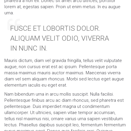
pharetra a non ex. Donec sit amet arcu ultrices, porttitor
lorem at, egestas sapien. Proin ut enim metus. In eu augue
urna.
FUSCE ET LOBORTIS DOLOR.
ALIQUAM VELIT ODIO, VIVERRA
IN NUNC IN.
Mauris dictum, diam vel gravida fringilla, tellus velit vulputate
augue, non cursus erat est ac ipsum. Pellentesque porta
massa maximus mauris auctor maximus. Maecenas viverra
diam vel sem aliquam rhoncus. Morbi sed lectus eget augue
elementum iaculis eu eget erat.
Nam bibendum urna in arcu mollis suscipit. Nulla facilisi.
Pellentesque finibus arcu ac diam rhoncus, sed pharetra est
pellentesque. Duis imperdiet magna ut condimentum
ullamcorper. Ut ultricies, sapien vitae tempor accumsan,
tellus nisl maximus nisi, ornare varius urna sapien vestibulum
lectus. Phasellus dapibus suscipit leo, fermentum fermentum