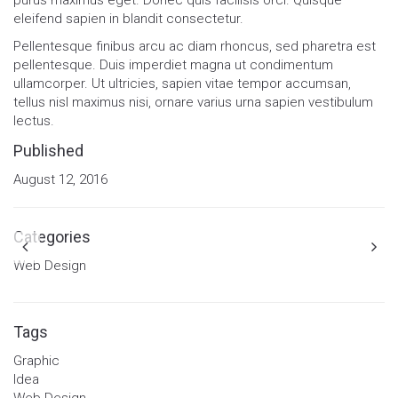
purus maximus eget. Donec quis facilisis orci. Quisque
eleifend sapien in blandit consectetur.
Pellentesque finibus arcu ac diam rhoncus, sed pharetra est
pellentesque. Duis imperdiet magna ut condimentum
ullamcorper. Ut ultricies, sapien vitae tempor accumsan,
tellus nisl maximus nisi, ornare varius urna sapien vestibulum
lectus.
Published
August 12, 2016
Categories
Web Design
Tags
Graphic
Idea