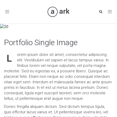
Toggle
navigation
Portfolio Single Image
orem ipsum dolor sit amet, consectetur adipiscing
L
elit. Vestibulum vel sapien et lacus tempus varius. In
finibus lorem vel neque vulputate, vel porta magna
molestie. Sed eu egestas ex, a posuere libero. Quisque ac
placerat felis. Etiam non neque ac odio consequat interdum
vitae eget sem. Interdum et malesuada fames ac ante ipsum
primis in faucibus. In et est ut metus lacinia pretium. Donec
consequat, ligula eget suscipit laoreet, sem orci molestie
tellus, ut pellentesque erat augue non neque.
Donec fringilla aliquam dictum. Sed dictum tempus ligula,
quis efficitur lacus varius et. Ut pellentesque viverra leo, vel