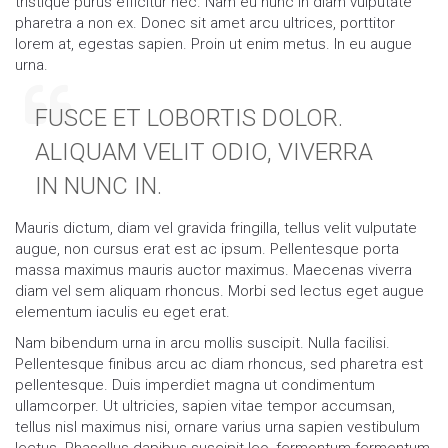
tristique purus efficitur nec. Nam eu nunc in diam vulputate
pharetra a non ex. Donec sit amet arcu ultrices, porttitor
lorem at, egestas sapien. Proin ut enim metus. In eu augue
urna.
FUSCE ET LOBORTIS DOLOR.
ALIQUAM VELIT ODIO, VIVERRA
IN NUNC IN.
Mauris dictum, diam vel gravida fringilla, tellus velit vulputate
augue, non cursus erat est ac ipsum. Pellentesque porta
massa maximus mauris auctor maximus. Maecenas viverra
diam vel sem aliquam rhoncus. Morbi sed lectus eget augue
elementum iaculis eu eget erat.
Nam bibendum urna in arcu mollis suscipit. Nulla facilisi.
Pellentesque finibus arcu ac diam rhoncus, sed pharetra est
pellentesque. Duis imperdiet magna ut condimentum
ullamcorper. Ut ultricies, sapien vitae tempor accumsan,
tellus nisl maximus nisi, ornare varius urna sapien vestibulum